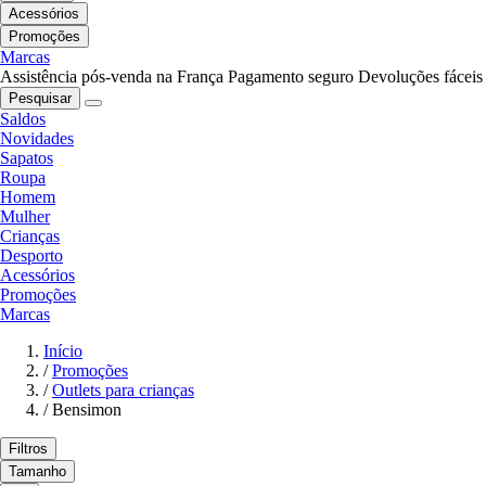
Acessórios
Promoções
Marcas
Assistência pós-venda na França
Pagamento seguro
Devoluções fáceis
Pesquisar
Saldos
Novidades
Sapatos
Roupa
Homem
Mulher
Crianças
Desporto
Acessórios
Promoções
Marcas
Início
/
Promoções
/
Outlets para crianças
/
Bensimon
Filtros
Tamanho