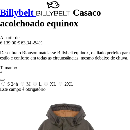
Billybelt
Casaco
acolchoado equinox
A partir de
€ 139,00
€ 63,34
-54%
Descubra o Blouson matelassé Billybelt equinox, o aliado perfeito para
estilo e conforto em todas as circunstâncias, mesmo debaixo de chuva.
Tamanho
*
S
24h
M
L
XL
2XL
Este campo é obrigatório