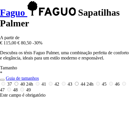
Faguo
Sapatilhas
Palmer
A partir de
€ 115,00
€ 80,50
-30%
Descubra os ténis Faguo Palmer, uma combinação perfeita de conforto
e elegância, ideais para um estilo moderno e responsável.
Tamanho
*
Guia de tamanhos
37
40
24h
41
42
43
44
24h
45
46
47
48
49
Este campo é obrigatório