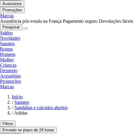
Acessórios
Promoções
Marcas
Assistência pós-venda na França
Pagamento seguro
Devoluções fáceis
Pesquisar
Saldos
Novidades
Sapatos
Roupa
Homem
Mulher
Crianças
Desporto
Acessórios
Promoções
Marcas
Início
/
Sapatos
/
Sandálias e calçados abertos
/
Adidas
Filtros
Enviado no prazo de 24 horas