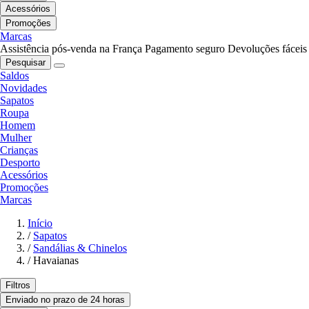
Acessórios
Promoções
Marcas
Assistência pós-venda na França
Pagamento seguro
Devoluções fáceis
Pesquisar
Saldos
Novidades
Sapatos
Roupa
Homem
Mulher
Crianças
Desporto
Acessórios
Promoções
Marcas
Início
/
Sapatos
/
Sandálias & Chinelos
/
Havaianas
Filtros
Enviado no prazo de 24 horas