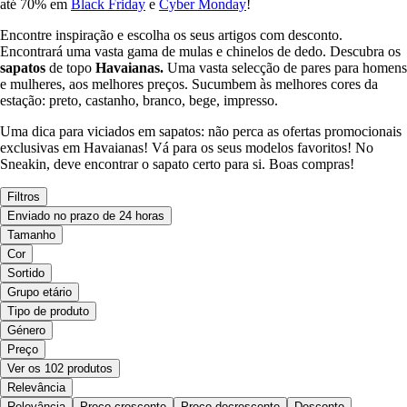
até 70% em
Black Friday
e
Cyber Monday
!
Encontre inspiração e escolha os seus artigos com desconto.
Encontrará uma vasta gama de mulas e chinelos de dedo. Descubra os
sapatos
de topo
Havaianas.
Uma vasta selecção de pares para homens
e mulheres, aos melhores preços. Sucumbem às melhores cores da
estação: preto, castanho, branco, bege, impresso.
Uma dica para viciados em sapatos: não perca as ofertas promocionais
exclusivas em Havaianas! Vá para os seus modelos favoritos! No
Sneakin, deve encontrar o sapato certo para si. Boas compras!
Filtros
Enviado no prazo de 24 horas
Tamanho
Cor
Sortido
Grupo etário
Tipo de produto
Género
Preço
Ver os 102 produtos
Relevância
Relevância
Preço crescente
Preço decrescente
Desconto