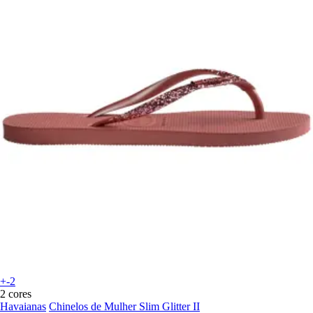
+-2
2 cores
Havaianas
Chinelos de Mulher Slim Glitter II