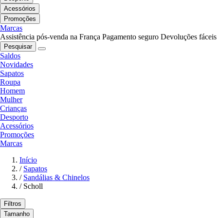
Acessórios
Promoções
Marcas
Assistência pós-venda na França
Pagamento seguro
Devoluções fáceis
Pesquisar
Saldos
Novidades
Sapatos
Roupa
Homem
Mulher
Crianças
Desporto
Acessórios
Promoções
Marcas
Início
/
Sapatos
/
Sandálias & Chinelos
/
Scholl
Filtros
Tamanho