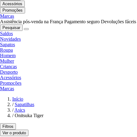
Acessórios
Promoções
Marcas
Assistência pós-venda na França
Pagamento seguro
Devoluções fáceis
Pesquisar
Saldos
Novidades
Sapatos
Roupa
Homem
Mulher
Crianças
Desporto
Acessórios
Promoções
Marcas
Início
/
Sapatilhas
/
Asics
/
Onitsuka Tiger
Filtros
Ver o produto