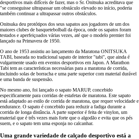
desportivos mais difíceis de fazer, mas o Sr. Onitsuka acreditava que
"se conseguisse ultrapassar um obstáculo elevado no início, poderia
também continuar a ultrapassar outros obstáculos.
Onitsuka deu protótipos dos seus sapatos aos jogadores de um dos
maiores clubes de basquetebolball da época, onde os sapatos foram
testados e aperfeiçoados várias vezes, até que o modelo premier foi
lançado na Primavera de 1950.
O ano de 1953 assistiu ao lançamento da Maratona ONITSUKA
TABI, baseada no tradicional sapato de interior "tabi", que ainda é
vulgarmente usado em eventos desportivos em Japon. A Marathon
Tabi tem as características necessárias para a maratona de corrida,
incluindo solas de borracha e uma parte superior com material durável
e uma banda de suspensão.
No mesmo ano, foi lançado o sapato MARUP, concebido
especificamente para corridas de estafetas de maratona. Este sapato
está adaptado ao estilo de corrida de maratona, que requer velocidade e
endurance. O sapato é concebido para reduzir a fadiga durante a
corrida de longa distância. A parte superior é feita de vinylon, um
material que é três vezes mais forte que o algodão e evita que os pés
suem, e o sapato tem uma esponja no calcanhar.
Uma grande variedade de calçado desportivo está a