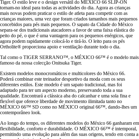
Tiger. O estilo leve e o design versátil do MEXICO 66 SLIP-ON
tornam-no ideal para todas as actividades do dia. Agora as crianças
mais novas podem praticar o estilo de atleta para competir com as
crianças maiores, uma vez que foram criados tamanhos mais pequenos
concebidos para pés mais pequenos. O sapato da Cidade do México
separa-se dos tradicionais atacadores a favor de uma faixa elástica do
peito do pé, o que é uma vantagem para os pequenos enérgicos, que
agora podem rapidamente colocá-lo e tirá-lo. O leito para os pés
Ortholite® proporciona apoio e ventilação durante todo o dia.
Tal como o TIGER SERRANO™, o MÉXICO 66™ é o modelo mais
famoso da nossa colecção Onitsuka Tiger.
Existem modelos monocromáticos e multicolores do México 66.
Poderá combinar este treinador desportivo da moda com os seus
diferentes estilos. Este modelo é um sapato tradicional, mas foi
adaptado para ter um aspecto moderno, preservando toda a sua
qualidade. Encontrará a clássica aba do calcanhar e uma sola fina e
flexível que oferece liberdade de movimento ilimitada tanto no
MÉXICO 66™ SD como no MÉXICO original 66™, dando-lhes um
contemporâneo look.
Ao longo do tempo, os diferentes modelos do México 66 ganharam em
flexibilidade, conforto e durabilidade. O MÉXICO 66™ é intemporal,
permitindo uma evolução para além das suas origens, tendo em conta a