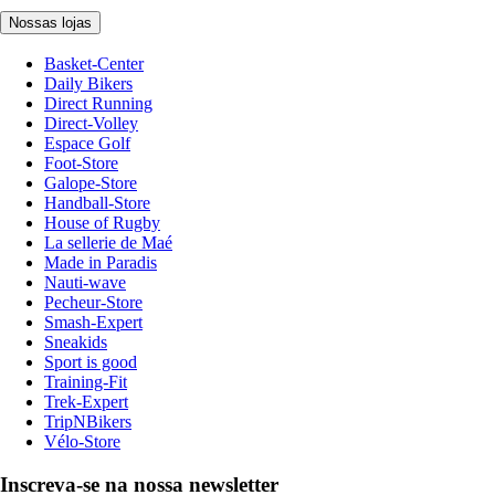
Nossas lojas
Basket-Center
Daily Bikers
Direct Running
Direct-Volley
Espace Golf
Foot-Store
Galope-Store
Handball-Store
House of Rugby
La sellerie de Maé
Made in Paradis
Nauti-wave
Pecheur-Store
Smash-Expert
Sneakids
Sport is good
Training-Fit
Trek-Expert
TripNBikers
Vélo-Store
Inscreva-se na nossa newsletter