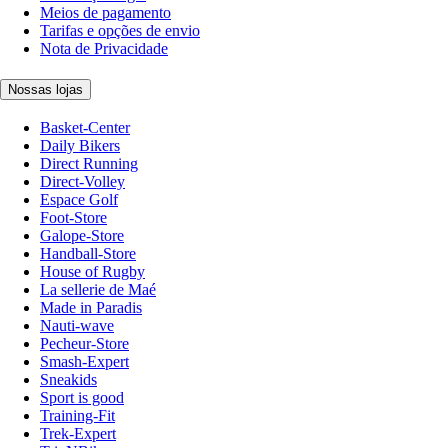
Meios de pagamento
Tarifas e opções de envio
Nota de Privacidade
Nossas lojas
Basket-Center
Daily Bikers
Direct Running
Direct-Volley
Espace Golf
Foot-Store
Galope-Store
Handball-Store
House of Rugby
La sellerie de Maé
Made in Paradis
Nauti-wave
Pecheur-Store
Smash-Expert
Sneakids
Sport is good
Training-Fit
Trek-Expert