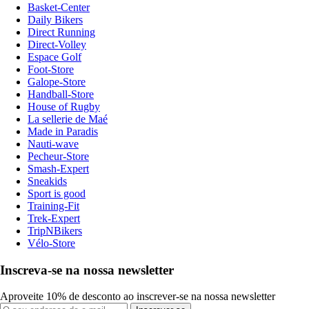
Basket-Center
Daily Bikers
Direct Running
Direct-Volley
Espace Golf
Foot-Store
Galope-Store
Handball-Store
House of Rugby
La sellerie de Maé
Made in Paradis
Nauti-wave
Pecheur-Store
Smash-Expert
Sneakids
Sport is good
Training-Fit
Trek-Expert
TripNBikers
Vélo-Store
Inscreva-se na nossa newsletter
Aproveite 10% de desconto ao inscrever-se na nossa newsletter