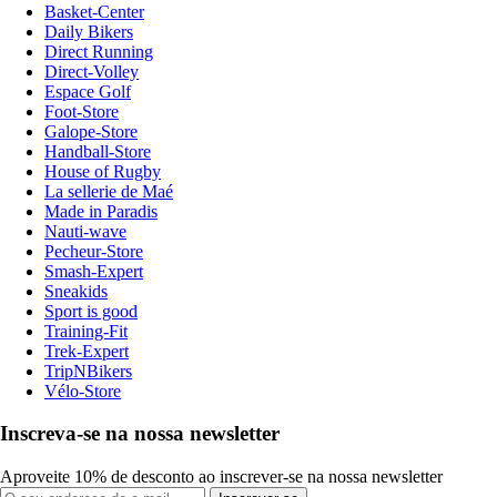
Basket-Center
Daily Bikers
Direct Running
Direct-Volley
Espace Golf
Foot-Store
Galope-Store
Handball-Store
House of Rugby
La sellerie de Maé
Made in Paradis
Nauti-wave
Pecheur-Store
Smash-Expert
Sneakids
Sport is good
Training-Fit
Trek-Expert
TripNBikers
Vélo-Store
Inscreva-se na nossa newsletter
Aproveite 10% de desconto ao inscrever-se na nossa newsletter