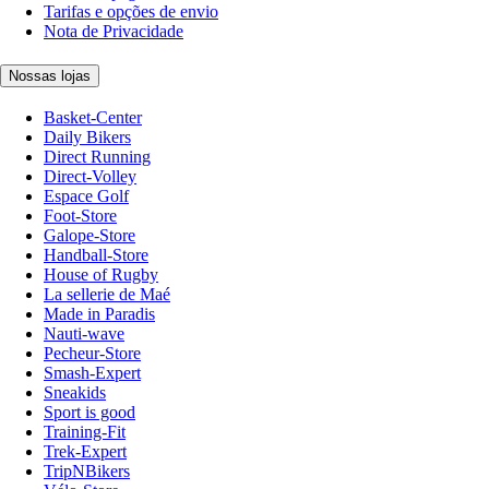
Tarifas e opções de envio
Nota de Privacidade
Nossas lojas
Basket-Center
Daily Bikers
Direct Running
Direct-Volley
Espace Golf
Foot-Store
Galope-Store
Handball-Store
House of Rugby
La sellerie de Maé
Made in Paradis
Nauti-wave
Pecheur-Store
Smash-Expert
Sneakids
Sport is good
Training-Fit
Trek-Expert
TripNBikers