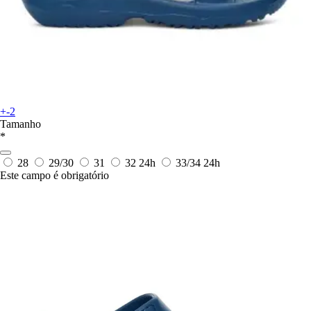
+-2
Tamanho
*
28
29/30
31
32
24h
33/34
24h
Este campo é obrigatório