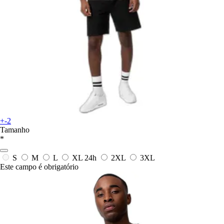
+-2
Tamanho
*
S
M
L
XL
24h
2XL
3XL
Este campo é obrigatório