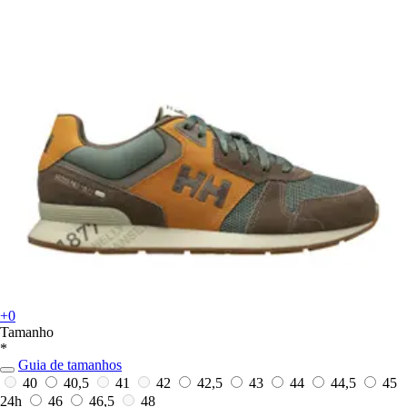
+0
Tamanho
*
Guia de tamanhos
40
40,5
41
42
42,5
43
44
44,5
45
24h
46
46,5
48