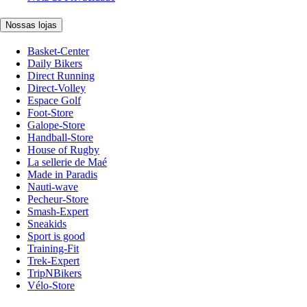
Nossas lojas
Basket-Center
Daily Bikers
Direct Running
Direct-Volley
Espace Golf
Foot-Store
Galope-Store
Handball-Store
House of Rugby
La sellerie de Maé
Made in Paradis
Nauti-wave
Pecheur-Store
Smash-Expert
Sneakids
Sport is good
Training-Fit
Trek-Expert
TripNBikers
Vélo-Store