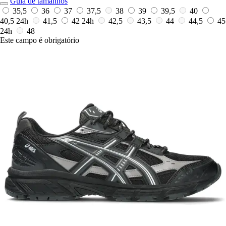
Guia de tamanhos
35,5
36
37
37,5
38
39
39,5
40
40,5
24h
41,5
42
24h
42,5
43,5
44
44,5
45
24h
48
Este campo é obrigatório