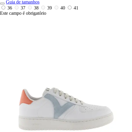
Guia de tamanhos
36
37
38
39
40
41
Este campo é obrigatório