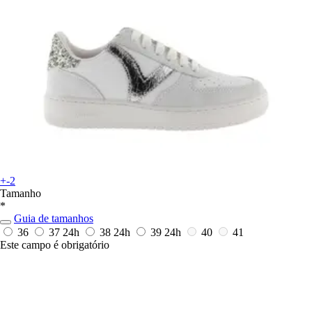
+-2
Tamanho
*
Guia de tamanhos
36
37
24h
38
24h
39
24h
40
41
Este campo é obrigatório