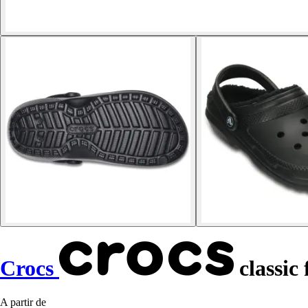
Crocs
classic 
A partir de