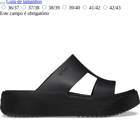
Guia de tamanhos
36/37
37/38
38/39
39/40
41/42
42/43
Este campo é obrigatório