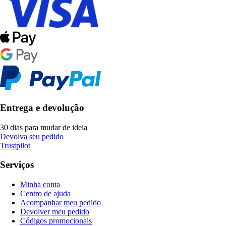
Entrega e devolução
30 dias para mudar de ideia
Devolva seu pedido
Trustpilot
Serviços
Minha conta
Centro de ajuda
Acompanhar meu pedido
Devolver meu pedido
Códigos promocionais