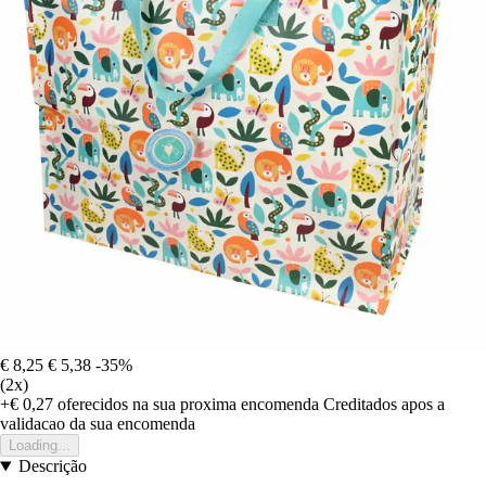
€ 8,25
€ 5,38
-35%
(2x)
+€ 0,27
oferecidos na sua proxima encomenda
Creditados apos a
validacao da sua encomenda
Loading...
Descrição