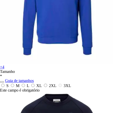
+4
Tamanho
*
Guia de tamanhos
S
M
L
XL
2XL
3XL
Este campo é obrigatório