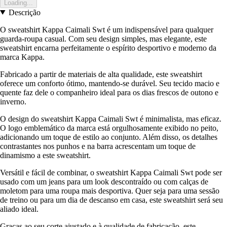
Loading...
Descrição
O sweatshirt Kappa Caimali Swt é um indispensável para qualquer
guarda-roupa casual. Com seu design simples, mas elegante, este
sweatshirt encarna perfeitamente o espírito desportivo e moderno da
marca Kappa.
Fabricado a partir de materiais de alta qualidade, este sweatshirt
oferece um conforto ótimo, mantendo-se durável. Seu tecido macio e
quente faz dele o companheiro ideal para os dias frescos de outono e
inverno.
O design do sweatshirt Kappa Caimali Swt é minimalista, mas eficaz.
O logo emblemático da marca está orgulhosamente exibido no peito,
adicionando um toque de estilo ao conjunto. Além disso, os detalhes
contrastantes nos punhos e na barra acrescentam um toque de
dinamismo a este sweatshirt.
Versátil e fácil de combinar, o sweatshirt Kappa Caimali Swt pode ser
usado com um jeans para um look descontraído ou com calças de
moletom para uma roupa mais desportiva. Quer seja para uma sessão
de treino ou para um dia de descanso em casa, este sweatshirt será seu
aliado ideal.
Graças ao seu corte ajustado e à qualidade de fabricação, este