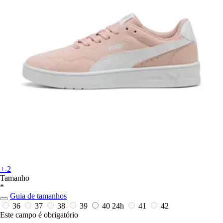
+-2
Tamanho
*
Guia de tamanhos
36
37
38
39
40
24h
41
42
Este campo é obrigatório