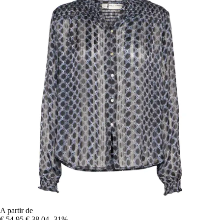
A partir de
€ 54,95
€ 38,04
-31%