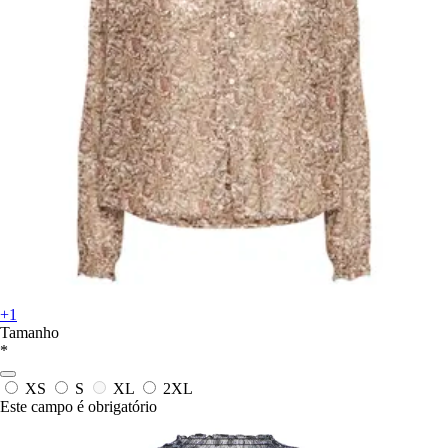
+1
Tamanho
*
XS
S
XL
2XL
Este campo é obrigatório