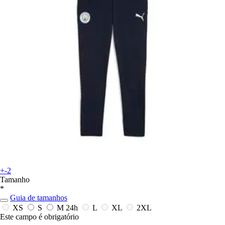
+-2
Tamanho
*
Guia de tamanhos
XS
S
M
24h
L
XL
2XL
Este campo é obrigatório