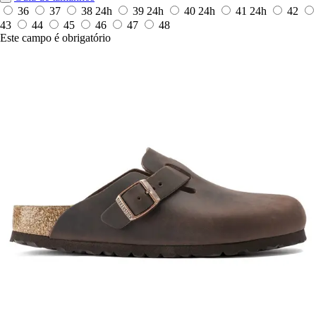
36
37
38
24h
39
24h
40
24h
41
24h
42
43
44
45
46
47
48
Este campo é obrigatório