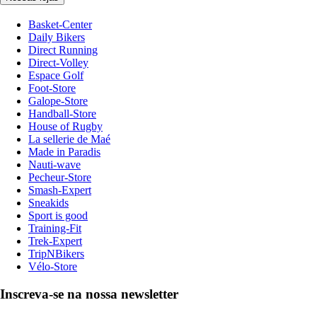
Basket-Center
Daily Bikers
Direct Running
Direct-Volley
Espace Golf
Foot-Store
Galope-Store
Handball-Store
House of Rugby
La sellerie de Maé
Made in Paradis
Nauti-wave
Pecheur-Store
Smash-Expert
Sneakids
Sport is good
Training-Fit
Trek-Expert
TripNBikers
Vélo-Store
Inscreva-se na nossa newsletter