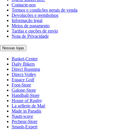
Contacte-nos
Termos e condições gerais de venda
Devoluções e reembolsos
Informação legal
Meios de pagamento
Tarifas e opções de envio
Nota de Privacidade
Nossas lojas
Basket-Center
Daily Bikers
Direct Running
Direct-Volley
Espace Golf
Foot-Store
Galope-Store
Handball-Store
House of Rugby
La sellerie de Maé
Made in Paradis
Nauti-wave
Pecheur-Store
Smash-Expert