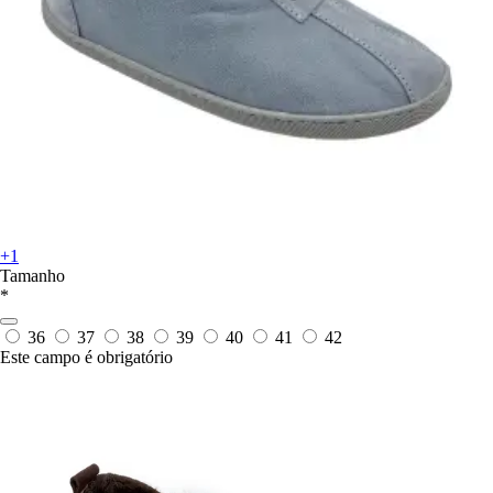
+1
Tamanho
*
36
37
38
39
40
41
42
Este campo é obrigatório