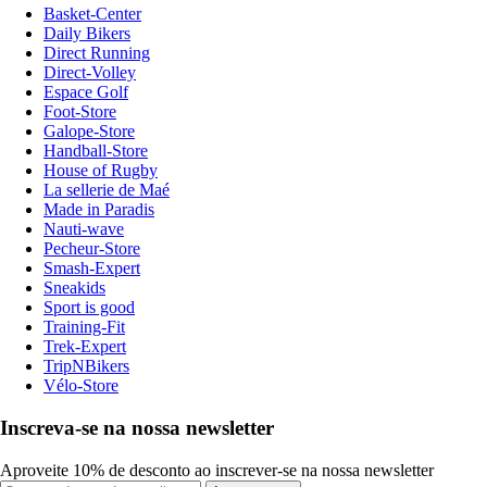
Basket-Center
Daily Bikers
Direct Running
Direct-Volley
Espace Golf
Foot-Store
Galope-Store
Handball-Store
House of Rugby
La sellerie de Maé
Made in Paradis
Nauti-wave
Pecheur-Store
Smash-Expert
Sneakids
Sport is good
Training-Fit
Trek-Expert
TripNBikers
Vélo-Store
Inscreva-se na nossa newsletter
Aproveite 10% de desconto ao inscrever-se na nossa newsletter