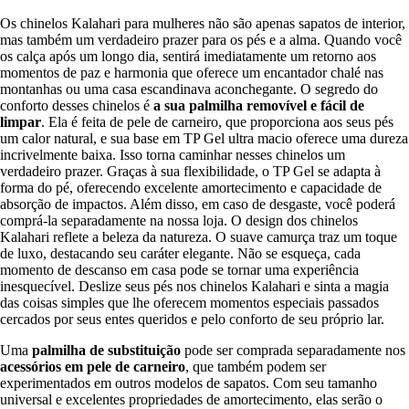
Os chinelos Kalahari para mulheres não são apenas sapatos de interior,
mas também um verdadeiro prazer para os pés e a alma. Quando você
os calça após um longo dia, sentirá imediatamente um retorno aos
momentos de paz e harmonia que oferece um encantador chalé nas
montanhas ou uma casa escandinava aconchegante. O segredo do
conforto desses chinelos é
a sua palmilha removível e fácil de
limpar
. Ela é feita de pele de carneiro, que proporciona aos seus pés
um calor natural, e sua base em TP Gel ultra macio oferece uma dureza
incrivelmente baixa. Isso torna caminhar nesses chinelos um
verdadeiro prazer. Graças à sua flexibilidade, o TP Gel se adapta à
forma do pé, oferecendo excelente amortecimento e capacidade de
absorção de impactos. Além disso, em caso de desgaste, você poderá
comprá-la separadamente na nossa loja. O design dos chinelos
Kalahari reflete a beleza da natureza. O suave camurça traz um toque
de luxo, destacando seu caráter elegante. Não se esqueça, cada
momento de descanso em casa pode se tornar uma experiência
inesquecível. Deslize seus pés nos chinelos Kalahari e sinta a magia
das coisas simples que lhe oferecem momentos especiais passados
cercados por seus entes queridos e pelo conforto de seu próprio lar.
Uma
palmilha de substituição
pode ser comprada separadamente nos
acessórios em pele de carneiro
, que também podem ser
experimentados em outros modelos de sapatos. Com seu tamanho
universal e excelentes propriedades de amortecimento, elas serão o