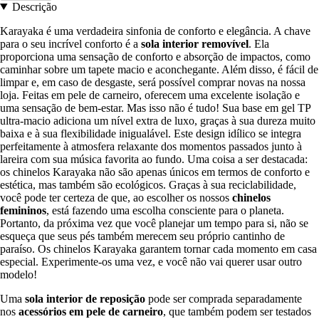
Descrição
Karayaka é uma verdadeira sinfonia de conforto e elegância. A chave
para o seu incrível conforto é a
sola interior removível
. Ela
proporciona uma sensação de conforto e absorção de impactos, como
caminhar sobre um tapete macio e aconchegante. Além disso, é fácil de
limpar e, em caso de desgaste, será possível comprar novas na nossa
loja. Feitas em pele de carneiro, oferecem uma excelente isolação e
uma sensação de bem-estar. Mas isso não é tudo! Sua base em gel TP
ultra-macio adiciona um nível extra de luxo, graças à sua dureza muito
baixa e à sua flexibilidade inigualável. Este design idílico se integra
perfeitamente à atmosfera relaxante dos momentos passados junto à
lareira com sua música favorita ao fundo. Uma coisa a ser destacada:
os chinelos Karayaka não são apenas únicos em termos de conforto e
estética, mas também são ecológicos. Graças à sua reciclabilidade,
você pode ter certeza de que, ao escolher os nossos
chinelos
femininos
, está fazendo uma escolha consciente para o planeta.
Portanto, da próxima vez que você planejar um tempo para si, não se
esqueça que seus pés também merecem seu próprio cantinho de
paraíso. Os chinelos Karayaka garantem tornar cada momento em casa
especial. Experimente-os uma vez, e você não vai querer usar outro
modelo!
Uma
sola interior de reposição
pode ser comprada separadamente
nos
acessórios em pele de carneiro
, que também podem ser testados