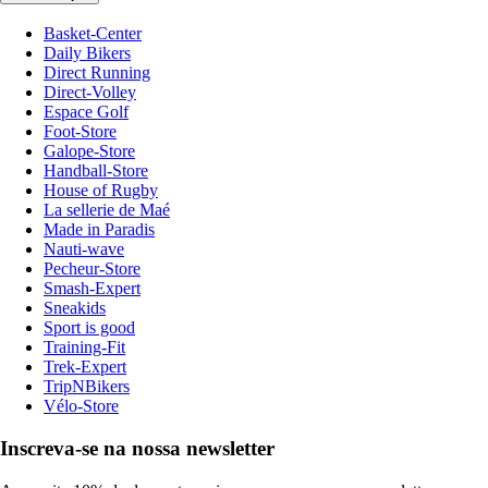
Basket-Center
Daily Bikers
Direct Running
Direct-Volley
Espace Golf
Foot-Store
Galope-Store
Handball-Store
House of Rugby
La sellerie de Maé
Made in Paradis
Nauti-wave
Pecheur-Store
Smash-Expert
Sneakids
Sport is good
Training-Fit
Trek-Expert
TripNBikers
Vélo-Store
Inscreva-se na nossa newsletter