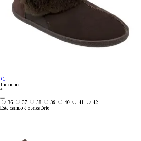
+1
Tamanho
*
36
37
38
39
40
41
42
Este campo é obrigatório