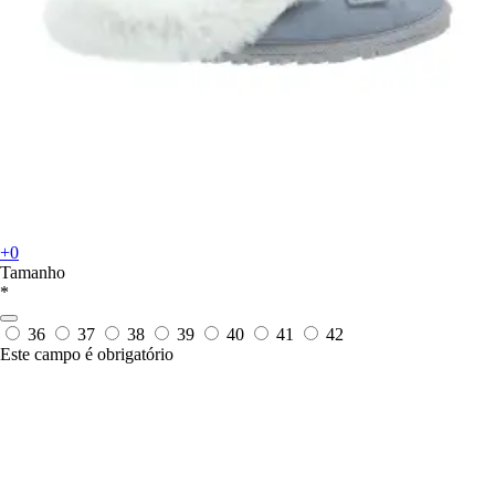
+0
Tamanho
*
36
37
38
39
40
41
42
Este campo é obrigatório