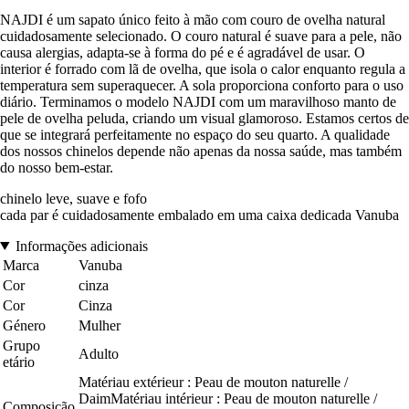
NAJDI é um sapato único feito à mão com couro de ovelha natural
cuidadosamente selecionado. O couro natural é suave para a pele, não
causa alergias, adapta-se à forma do pé e é agradável de usar. O
interior é forrado com lã de ovelha, que isola o calor enquanto regula a
temperatura sem superaquecer. A sola proporciona conforto para o uso
diário. Terminamos o modelo NAJDI com um maravilhoso manto de
pele de ovelha peluda, criando um visual glamoroso. Estamos certos de
que se integrará perfeitamente no espaço do seu quarto. A qualidade
dos nossos chinelos depende não apenas da nossa saúde, mas também
do nosso bem-estar.
chinelo leve, suave e fofo
cada par é cuidadosamente embalado em uma caixa dedicada Vanuba
Informações adicionais
Marca
Vanuba
Cor
cinza
Cor
Cinza
Género
Mulher
Grupo
Adulto
etário
Matériau extérieur : Peau de mouton naturelle /
DaimMatériau intérieur : Peau de mouton naturelle /
Composição