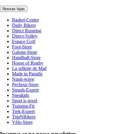
Nossas lojas
Basket-Center
Daily Bikers
Direct Running
Direct-Volley
Espace Golf
Foot-Store
Galope-Store
Handball-Store
House of Rugby
La sellerie de Maé
Made in Paradis
Nauti-wave
Pecheur-Store
Smash-Expert
Sneakids
Sport is good
Training-Fit
Trek-Expert
TripNBikers
Vélo-Store
Inscreva-se na nossa newsletter