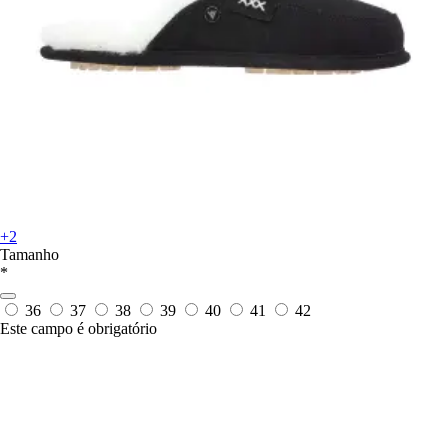
+2
Tamanho
*
36
37
38
39
40
41
42
Este campo é obrigatório