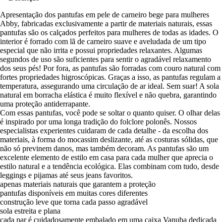
Apresentação dos pantufas em pele de carneiro bege para mulheres
Abby, fabricadas exclusivamente a partir de materiais naturais, essas
pantufas são os calçados perfeitos para mulheres de todas as idades. O
interior é forrado com lã de carneiro suave e aveludada de um tipo
especial que não irrita e possui propriedades relaxantes. Algumas
segundos de uso são suficientes para sentir o agradável relaxamento
dos seus pés! Por fora, as pantufas são forradas com couro natural com
fortes propriedades higroscópicas. Graças a isso, as pantufas regulam a
temperatura, assegurando uma circulação de ar ideal. Sem suar! A sola
natural em borracha elástica é muito flexível e não quebra, garantindo
uma proteção antiderrapante.
Com essas pantufas, você pode se soltar o quanto quiser. O olhar delas
é inspirado por uma longa tradição do folclore polonês. Nossos
especialistas experientes cuidaram de cada detalhe - da escolha dos
materiais, à forma do mocassim deslizante, até as costuras sólidas, que
não só previnem danos, mas também decoram. As pantufas são um
excelente elemento de estilo em casa para cada mulher que aprecia o
estilo natural e a tendência ecológica. Elas combinam com tudo, desde
leggings e pijamas até seus jeans favoritos.
apenas materiais naturais que garantem a proteção
pantufas disponíveis em muitas cores diferentes
construção leve que torna cada passo agradável
sola estreita e plana
cada par é cuidadosamente embalado em uma caixa Vanuba dedicada