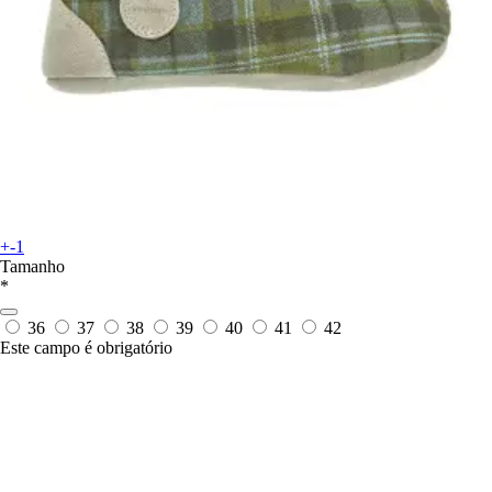
+-1
Tamanho
*
36
37
38
39
40
41
42
Este campo é obrigatório