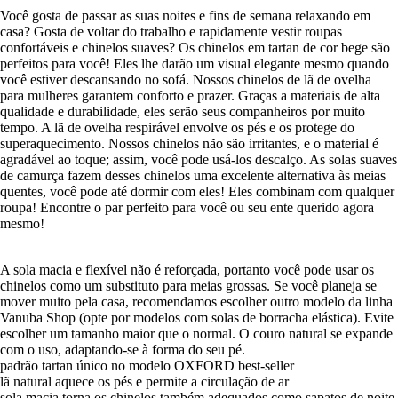
Você gosta de passar as suas noites e fins de semana relaxando em
casa? Gosta de voltar do trabalho e rapidamente vestir roupas
confortáveis e chinelos suaves? Os chinelos em tartan de cor bege são
perfeitos para você! Eles lhe darão um visual elegante mesmo quando
você estiver descansando no sofá. Nossos chinelos de lã de ovelha
para mulheres garantem conforto e prazer. Graças a materiais de alta
qualidade e durabilidade, eles serão seus companheiros por muito
tempo. A lã de ovelha respirável envolve os pés e os protege do
superaquecimento. Nossos chinelos não são irritantes, e o material é
agradável ao toque; assim, você pode usá-los descalço. As solas suaves
de camurça fazem desses chinelos uma excelente alternativa às meias
quentes, você pode até dormir com eles! Eles combinam com qualquer
roupa! Encontre o par perfeito para você ou seu ente querido agora
mesmo!
A sola macia e flexível não é reforçada, portanto você pode usar os
chinelos como um substituto para meias grossas. Se você planeja se
mover muito pela casa, recomendamos escolher outro modelo da linha
Vanuba Shop (opte por modelos com solas de borracha elástica). Evite
escolher um tamanho maior que o normal. O couro natural se expande
com o uso, adaptando-se à forma do seu pé.
padrão tartan único no modelo OXFORD best-seller
lã natural aquece os pés e permite a circulação de ar
sola macia torna os chinelos também adequados como sapatos de noite