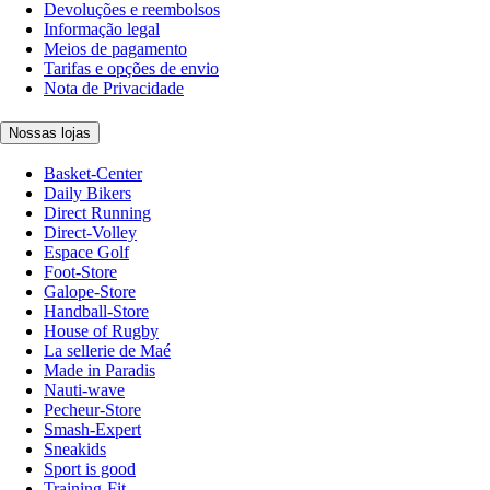
Devoluções e reembolsos
Informação legal
Meios de pagamento
Tarifas e opções de envio
Nota de Privacidade
Nossas lojas
Basket-Center
Daily Bikers
Direct Running
Direct-Volley
Espace Golf
Foot-Store
Galope-Store
Handball-Store
House of Rugby
La sellerie de Maé
Made in Paradis
Nauti-wave
Pecheur-Store
Smash-Expert
Sneakids
Sport is good
Training-Fit