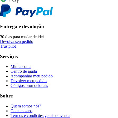
Entrega e devolução
30 dias para mudar de ideia
Devolva seu pedido
Trustpilot
Serviços
Minha conta
Centro de ajuda
Acompanhar meu pedido
Devolver meu pedido
Códigos promocionais
Sobre
Quem somos nós?
Contacte-nos
Termos e condições gerais de venda