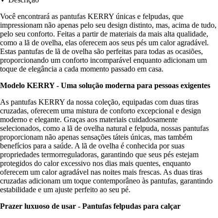
Você encontrará as pantufas KERRY únicas e felpudas, que
impressionam não apenas pelo seu design distinto, mas, acima de tudo,
pelo seu conforto. Feitas a partir de materiais da mais alta qualidade,
como a lã de ovelha, elas oferecem aos seus pés um calor agradável.
Estas pantufas de lã de ovelha são perfeitas para todas as ocasiões,
proporcionando um conforto incomparável enquanto adicionam um
toque de elegância a cada momento passado em casa.
Modelo KERRY - Uma solução moderna para pessoas exigentes
As pantufas KERRY da nossa coleção, equipadas com duas tiras
cruzadas, oferecem uma mistura de conforto excepcional e design
moderno e elegante. Graças aos materiais cuidadosamente
selecionados, como a lã de ovelha natural e felpuda, nossas pantufas
proporcionam não apenas sensações táteis únicas, mas também
benefícios para a saúde. A lã de ovelha é conhecida por suas
propriedades termorreguladoras, garantindo que seus pés estejam
protegidos do calor excessivo nos dias mais quentes, enquanto
oferecem um calor agradável nas noites mais frescas. As duas tiras
cruzadas adicionam um toque contemporâneo às pantufas, garantindo
estabilidade e um ajuste perfeito ao seu pé.
Prazer luxuoso de usar - Pantufas felpudas para calçar