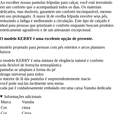
Ao escolher nossas pantufas felpudas para calçar, você está investindo
em um conforto que o acompanhará todos os dias. Os materiais
delicados, mas duráveis, garantem um conforto incomparável, mesmo
em uso prolongado. A suave lã de ovelha felpuda envolve seus pés,
reduzindo a fadiga e melhorando a circulação. Este tipo de calçado é
ideal para pessoas que priorizam o conforto enquanto buscam produtos
esteticamente agradáveis e de um artesanato excepcional.
O modelo KERRY é uma excelente opção de presente.
modelo projetado para pessoas com pés estreitos e arcos plantares
baixos
o modelo KERRY é uma mistura de elegância natural e conforto
sola flexível de borracha termoplástica
pantufas se adaptam à forma do pé
design universal para todos
o interior de lã das pantufas é surpreendentemente macio
você pode usá-las facilmente sem meias
cada par é cuidadosamente embalado em uma caixa Vanuba dedicada
Informações adicionais
Marca
Vanuba
Cor
cinza
Cor
Cinza