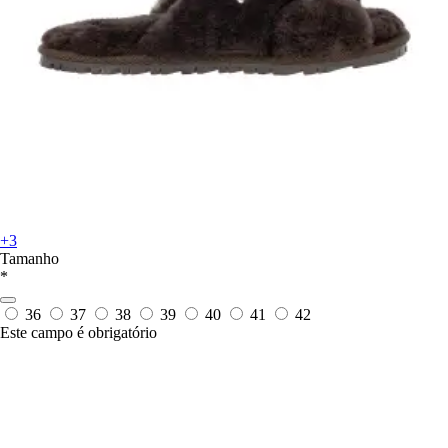
+3
Tamanho
*
36
37
38
39
40
41
42
Este campo é obrigatório