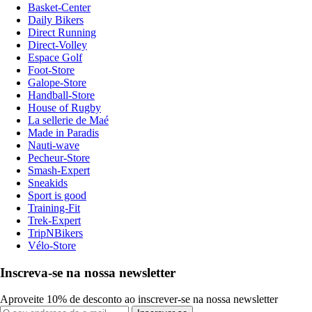
Basket-Center
Daily Bikers
Direct Running
Direct-Volley
Espace Golf
Foot-Store
Galope-Store
Handball-Store
House of Rugby
La sellerie de Maé
Made in Paradis
Nauti-wave
Pecheur-Store
Smash-Expert
Sneakids
Sport is good
Training-Fit
Trek-Expert
TripNBikers
Vélo-Store
Inscreva-se na nossa newsletter
Aproveite 10% de desconto ao inscrever-se na nossa newsletter