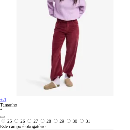
+-1
Tamanho
*
25
26
27
28
29
30
31
Este campo é obrigatório