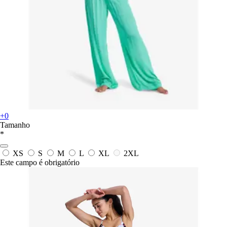
+0
Tamanho
*
XS
S
M
L
XL
2XL
Este campo é obrigatório