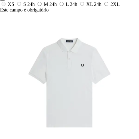
XS
S
24h
M
24h
L
24h
XL
24h
2XL
Este campo é obrigatório