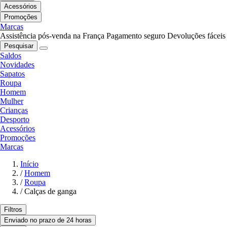
Acessórios
Promoções
Marcas
Assistência pós-venda na França
Pagamento seguro
Devoluções fáceis
Pesquisar
Saldos
Novidades
Sapatos
Roupa
Homem
Mulher
Crianças
Desporto
Acessórios
Promoções
Marcas
Início
/
Homem
/
Roupa
/
Calças de ganga
Filtros
Enviado no prazo de 24 horas