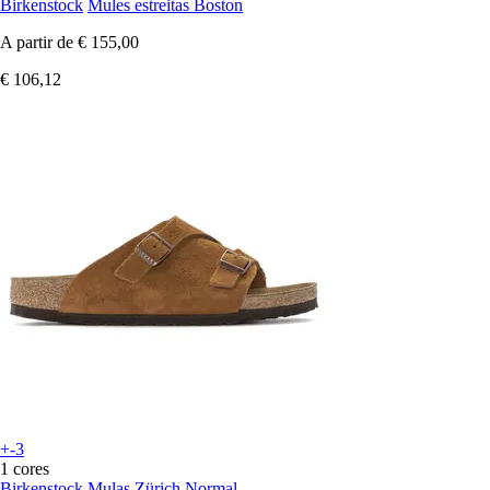
Birkenstock
Mules estreitas Boston
A partir de
€ 155,00
€ 106,12
+-3
1 cores
Birkenstock
Mulas Zürich Normal