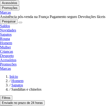
Acessórios
Promoções
Marcas
Assistência pós-venda na França
Pagamento seguro
Devoluções fáceis
Pesquisar
Saldos
Novidades
Sapatos
Roupa
Homem
Mulher
Crianças
Desporto
Acessórios
Promoções
Marcas
Início
/
Homem
/
Sapatos
/
Sandálias e chinelos
Filtros
Enviado no prazo de 24 horas