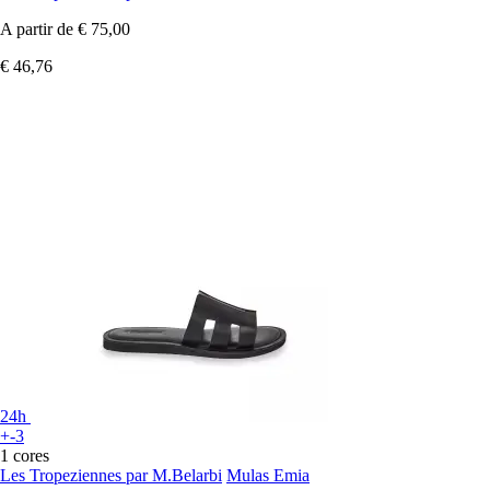
A partir de
€ 75,00
€ 46,76
24h
+-3
1 cores
Les Tropeziennes par M.Belarbi
Mulas Emia