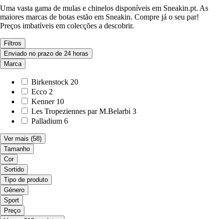
Uma vasta gama de mulas e chinelos disponíveis em Sneakin.pt. As
maiores marcas de botas estão em Sneakin. Compre já o seu par!
Preços imbatíveis em colecções a descobrir.
Filtros
Enviado no prazo de 24 horas
Marca
Birkenstock
20
Ecco
2
Kenner
10
Les Tropeziennes par M.Belarbi
3
Palladium
6
Ver mais
(58)
Tamanho
Cor
Sortido
Tipo de produto
Género
Sport
Preço