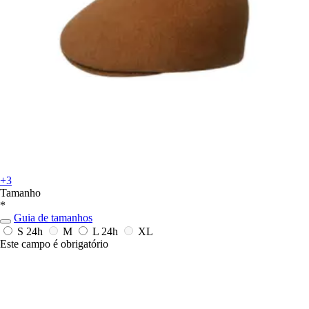
+3
Tamanho
*
Guia de tamanhos
S
24h
M
L
24h
XL
Este campo é obrigatório