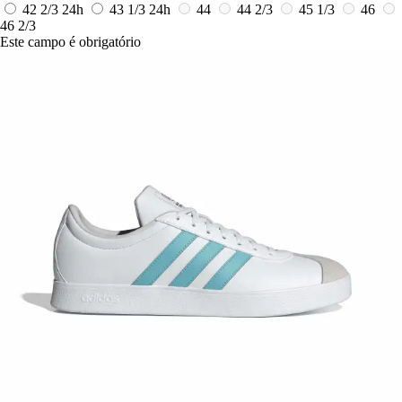
42 2/3
24h
43 1/3
24h
44
44 2/3
45 1/3
46
46 2/3
Este campo é obrigatório