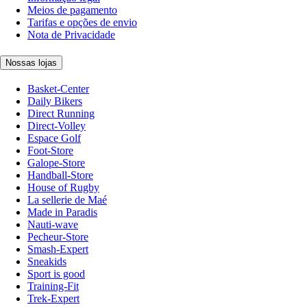
Meios de pagamento
Tarifas e opções de envio
Nota de Privacidade
Nossas lojas
Basket-Center
Daily Bikers
Direct Running
Direct-Volley
Espace Golf
Foot-Store
Galope-Store
Handball-Store
House of Rugby
La sellerie de Maé
Made in Paradis
Nauti-wave
Pecheur-Store
Smash-Expert
Sneakids
Sport is good
Training-Fit
Trek-Expert