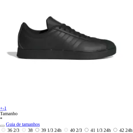
+-1
Tamanho
*
Guia de tamanhos
36 2/3
38
39 1/3
24h
40 2/3
41 1/3
24h
42
24h