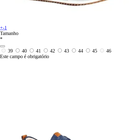
+-1
Tamanho
*
39
40
41
42
43
44
45
46
Este campo é obrigatório