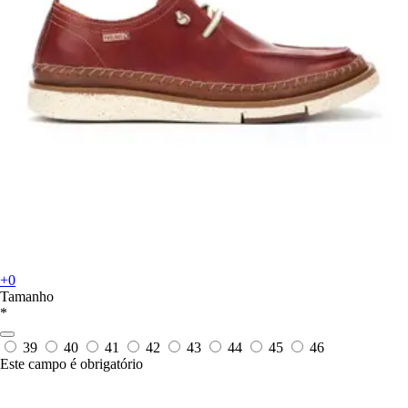
+0
Tamanho
*
39
40
41
42
43
44
45
46
Este campo é obrigatório