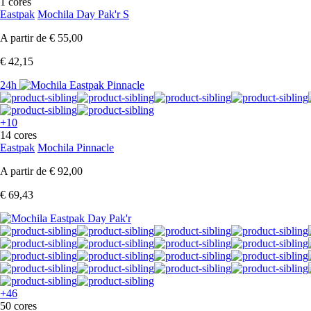
1 cores
Eastpak
Mochila Day Pak'r S
A partir de
€ 55,00
€ 42,15
24h
+10
14 cores
Eastpak
Mochila Pinnacle
A partir de
€ 92,00
€ 69,43
+46
50 cores