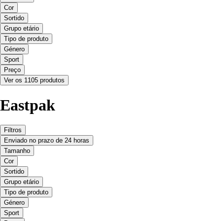
Cor
Sortido
Grupo etário
Tipo de produto
Género
Sport
Preço
Ver os 1105 produtos
Eastpak
Filtros
Enviado no prazo de 24 horas
Tamanho
Cor
Sortido
Grupo etário
Tipo de produto
Género
Sport