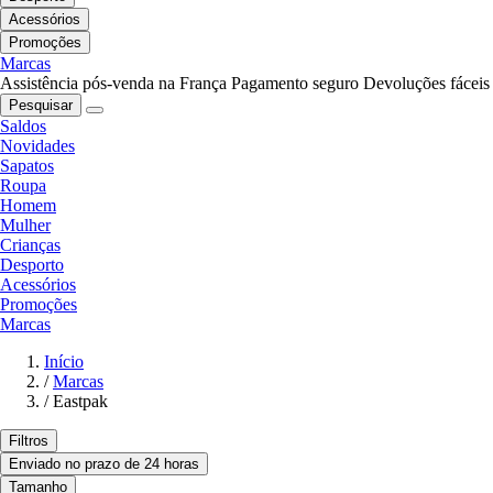
Acessórios
Promoções
Marcas
Assistência pós-venda na França
Pagamento seguro
Devoluções fáceis
Pesquisar
Saldos
Novidades
Sapatos
Roupa
Homem
Mulher
Crianças
Desporto
Acessórios
Promoções
Marcas
Início
/
Marcas
/
Eastpak
Filtros
Enviado no prazo de 24 horas
Tamanho