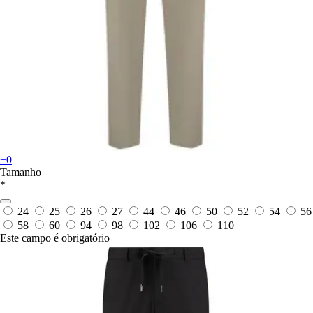
+0
Tamanho
*
24
25
26
27
44
46
50
52
54
56
58
60
94
98
102
106
110
Este campo é obrigatório