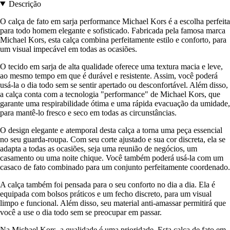
Descrição
O calça de fato em sarja performance Michael Kors é a escolha perfeita
para todo homem elegante e sofisticado. Fabricada pela famosa marca
Michael Kors, esta calça combina perfeitamente estilo e conforto, para
um visual impecável em todas as ocasiões.
O tecido em sarja de alta qualidade oferece uma textura macia e leve,
ao mesmo tempo em que é durável e resistente. Assim, você poderá
usá-la o dia todo sem se sentir apertado ou desconfortável. Além disso,
a calça conta com a tecnologia "performance" de Michael Kors, que
garante uma respirabilidade ótima e uma rápida evacuação da umidade,
para mantê-lo fresco e seco em todas as circunstâncias.
O design elegante e atemporal desta calça a torna uma peça essencial
no seu guarda-roupa. Com seu corte ajustado e sua cor discreta, ela se
adapta a todas as ocasiões, seja uma reunião de negócios, um
casamento ou uma noite chique. Você também poderá usá-la com um
casaco de fato combinado para um conjunto perfeitamente coordenado.
A calça também foi pensada para o seu conforto no dia a dia. Ela é
equipada com bolsos práticos e um fecho discreto, para um visual
limpo e funcional. Além disso, seu material anti-amassar permitirá que
você a use o dia todo sem se preocupar em passar.
Na Michael Kors, a qualidade é uma prioridade. Esta calça de fato em