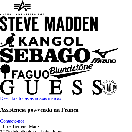
Descubra todas as nossas marcas
Assistência pós-venda na França
Contacte-nos
11 rue Bernard Maris
37270 Montlouis-sur-Loire, França