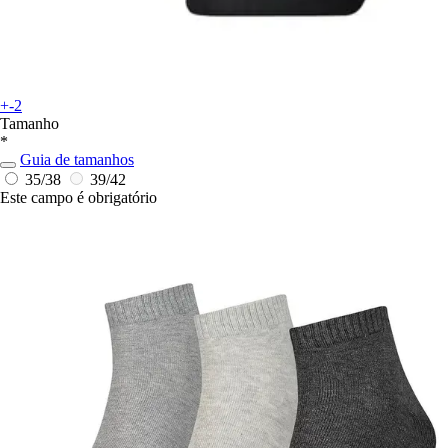
+-2
Tamanho
*
Guia de tamanhos
35/38
39/42
Este campo é obrigatório