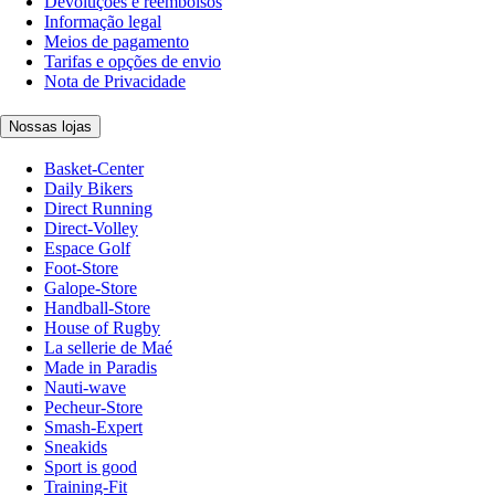
Devoluções e reembolsos
Informação legal
Meios de pagamento
Tarifas e opções de envio
Nota de Privacidade
Nossas lojas
Basket-Center
Daily Bikers
Direct Running
Direct-Volley
Espace Golf
Foot-Store
Galope-Store
Handball-Store
House of Rugby
La sellerie de Maé
Made in Paradis
Nauti-wave
Pecheur-Store
Smash-Expert
Sneakids
Sport is good
Training-Fit