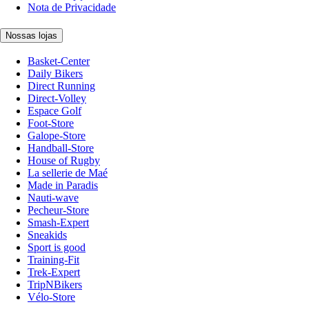
Nota de Privacidade
Nossas lojas
Basket-Center
Daily Bikers
Direct Running
Direct-Volley
Espace Golf
Foot-Store
Galope-Store
Handball-Store
House of Rugby
La sellerie de Maé
Made in Paradis
Nauti-wave
Pecheur-Store
Smash-Expert
Sneakids
Sport is good
Training-Fit
Trek-Expert
TripNBikers
Vélo-Store