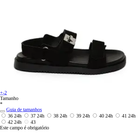
+-2
Tamanho
*
Guia de tamanhos
36
24h
37
24h
38
24h
39
24h
40
24h
41
24h
42
24h
43
Este campo é obrigatório