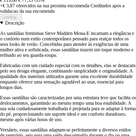
€ 119,00
€ 77,35
-35%
+€ 3,87
oferecidos na sua proxima encomenda
Creditados apos a
validacao da sua encomenda
Loading...
Descrição
As sandálias femininas Steve Madden Mona-E incarnam a elegância e
o conforto num estilo contemporâneo pensado para realçar todos os
seus looks de verão. Concebidas para atender às exigências de uma
mulher ativa e sofisticada, essas sandálias trazem um toque moderno e
refinado ao seu guarda-roupa.
Fabricadas com um cuidado especial com os detalhes, elas se destacam
pelo seu design elegante, combinando simplicidade e originalidade. A
qualidade dos materiais utilizados garante uma excelente durabilidade
enquanto oferece uma sensação agradável ao usar, essencial para
longos dias.
Essas sandálias são caracterizadas por uma estrutura leve que facilita os
deslocamentos, garantindo ao mesmo tempo uma boa estabilidade. A
sua sola cuidadosamente trabalhada é projetada para se adaptar à forma
do pé, proporcionando um suporte ideal e um conforto duradouro,
mesmo após várias horas de uso.
Versáteis, essas sandálias adaptam-se perfeitamente a diversos estilos
de vestuário, seja para uma saída descontraída durante o dia ou uma