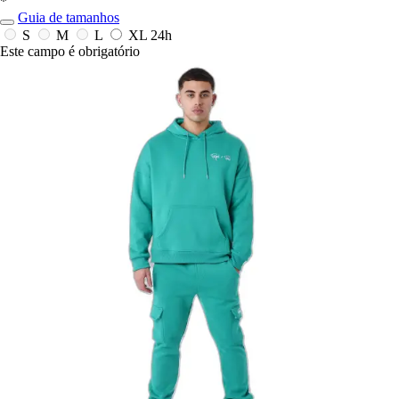
*
Guia de tamanhos
S
M
L
XL
24h
Este campo é obrigatório