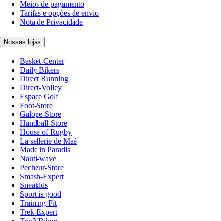
Meios de pagamento
Tarifas e opções de envio
Nota de Privacidade
Nossas lojas
Basket-Center
Daily Bikers
Direct Running
Direct-Volley
Espace Golf
Foot-Store
Galope-Store
Handball-Store
House of Rugby
La sellerie de Maé
Made in Paradis
Nauti-wave
Pecheur-Store
Smash-Expert
Sneakids
Sport is good
Training-Fit
Trek-Expert
TripNBikers