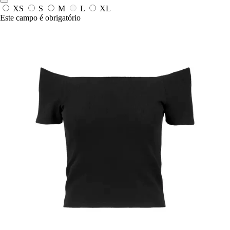
XS
S
M
L
XL
Este campo é obrigatório