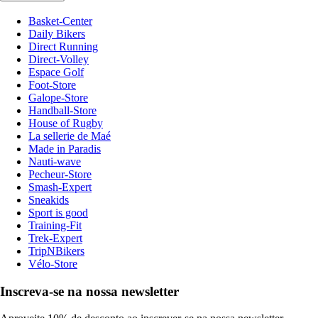
Basket-Center
Daily Bikers
Direct Running
Direct-Volley
Espace Golf
Foot-Store
Galope-Store
Handball-Store
House of Rugby
La sellerie de Maé
Made in Paradis
Nauti-wave
Pecheur-Store
Smash-Expert
Sneakids
Sport is good
Training-Fit
Trek-Expert
TripNBikers
Vélo-Store
Inscreva-se na nossa newsletter