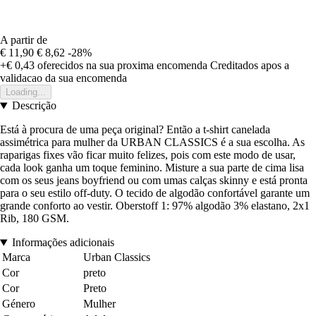
A partir de
€ 11,90
€ 8,62
-28%
+€ 0,43
oferecidos na sua proxima encomenda
Creditados apos a
validacao da sua encomenda
Loading...
Descrição
Está à procura de uma peça original? Então a t-shirt canelada
assimétrica para mulher da URBAN CLASSICS é a sua escolha. As
raparigas fixes vão ficar muito felizes, pois com este modo de usar,
cada look ganha um toque feminino. Misture a sua parte de cima lisa
com os seus jeans boyfriend ou com umas calças skinny e está pronta
para o seu estilo off-duty. O tecido de algodão confortável garante um
grande conforto ao vestir. Oberstoff 1: 97% algodão 3% elastano, 2x1
Rib, 180 GSM.
Informações adicionais
Marca
Urban Classics
Cor
preto
Cor
Preto
Género
Mulher