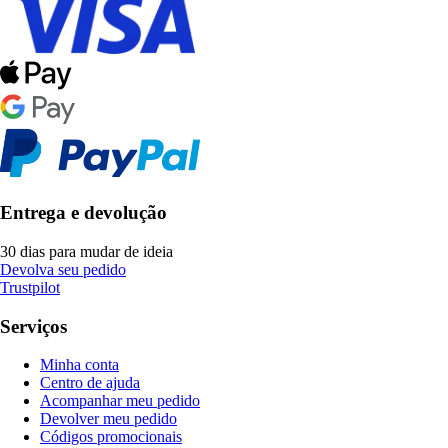
Entrega e devolução
30 dias para mudar de ideia
Devolva seu pedido
Trustpilot
Serviços
Minha conta
Centro de ajuda
Acompanhar meu pedido
Devolver meu pedido
Códigos promocionais