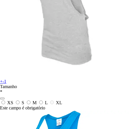
+-1
Tamanho
*
XS
S
M
L
XL
Este campo é obrigatório